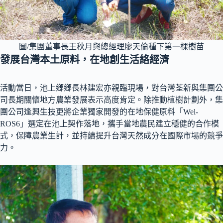
圖/集團董事長王秋月與總經理廖天倫種下第一棵樹苗
發展台灣本土原料，在地創生活絡經濟
活動當日，池上鄉鄉長林建宏亦親臨現場，對台灣荃新與集團公
司長期關懷地方農業發展表示高度肯定。除推動植樹計劃外，集
團公司逢興生技更將企業獨家開發的在地保健原料「Wel-
ROS6」選定在池上契作落地，攜手當地農民建立穩健的合作模
式，保障農業生計，並持續提升台灣天然成分在國際市場的競爭
力。