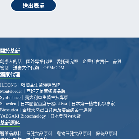
送出表單
關於荃新
創辦人的話
國外專業代理
委托研究案
企業社會責任
品質
管制
送審文件代辦
OEM/ODM
獨家代理
ILDONG｜韓國益生菌領導品牌
Monteloeder｜西班牙植萃領導品牌
SynBalance｜義大利益生菌生技專家
Snowden｜日本胎盤首席研發
tokiwa｜日本第一植物化學專家
Bioseutica｜全球天然蛋白酵素及溶菌酶第一選擇
YAEGAKI Biotechnology｜日本發酵物大廠
荃新原料
醫藥品原料
保健食品原料
寵物保健食品原料
保養品原料