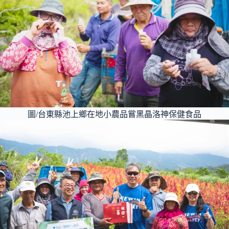
圖/台東縣池上鄉在地小農品嘗黑晶洛神保健食品