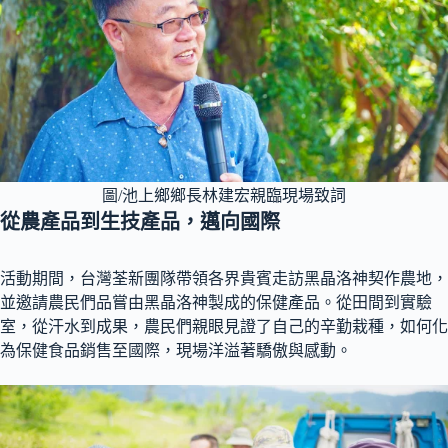
圖/池上鄉鄉長林建宏親臨現場致詞
從農產品到生技產品，邁向國際
活動期間，台灣荃新團隊帶領各界貴賓走訪黑晶洛神契作農地，
並邀請農民們品嘗由黑晶洛神製成的保健產品。從田間到實驗
室，從汗水到成果，農民們親眼見證了自己的辛勤栽種，如何化
為保健食品銷售至國際，現場洋溢著驕傲與感動。