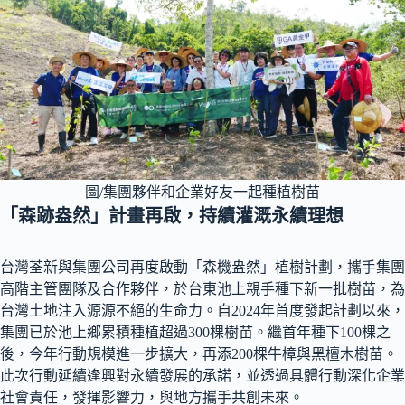
圖/集團夥伴和企業好友一起種植樹苗
「森跡盎然」計畫再啟，持續灌溉永續理想
台灣荃新與集團公司再度啟動「森機盎然」植樹計劃，攜手集團
高階主管團隊及合作夥伴，於台東池上親手種下新一批樹苗，為
台灣土地注入源源不絕的生命力。自2024年首度發起計劃以來，
集團已於池上鄉累積種植超過300棵樹苗。繼首年種下100棵之
後，今年行動規模進一步擴大，再添200棵牛樟與黑檀木樹苗。
此次行動延續逢興對永續發展的承諾，並透過具體行動深化企業
社會責任，發揮影響力，與地方攜手共創未來。