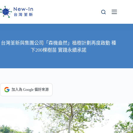
跳
至
主
要
內
容
台灣荃新與集團公司「森機盎然」植樹計劃再度啟動 種
下200棵樹苗 實踐永續承諾
加入為 Google 偏好來源