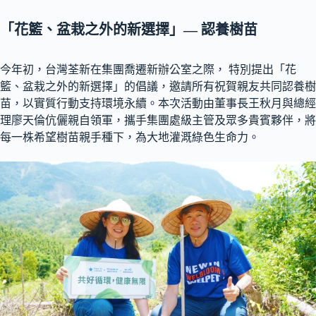
「花籃、盆栽之外的新選擇」— 認養樹苗
今年初，台灣荃新在集團喬遷新辦公室之際， 特別提出「花
籃、盆栽之外的新選擇」的倡議，邀請所有祝賀親友共同認養樹
苗，以實質行動支持環境永續。本次活動由董事長王秋月與總經
理廖天倫伉儷親自領軍，攜手集團處級主管及眾多貴賓夥伴，將
每一株希望樹苗親手種下，為大地灌溉綠色生命力。