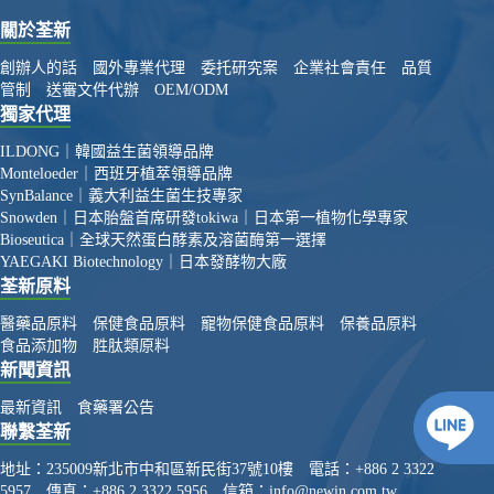
關於荃新
創辦人的話
國外專業代理
委托研究案
企業社會責任
品質
管制
送審文件代辦
OEM/ODM
獨家代理
ILDONG｜韓國益生菌領導品牌
Monteloeder｜西班牙植萃領導品牌
SynBalance｜義大利益生菌生技專家
Snowden｜日本胎盤首席研發
tokiwa｜日本第一植物化學專家
Bioseutica｜全球天然蛋白酵素及溶菌酶第一選擇
YAEGAKI Biotechnology｜日本發酵物大廠
荃新原料
醫藥品原料
保健食品原料
寵物保健食品原料
保養品原料
食品添加物
胜肽類原料
新聞資訊
最新資訊
食藥署公告
聯繫荃新
地址：
235009新北市中和區新民街37號10樓
電話：
+886 2 3322
5957
傳真：
+886 2 3322 5956
信箱：
info@newin.com.tw