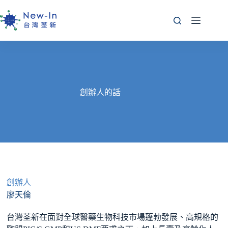
跳
至
主
要
內
容
創辦人的話
創辦人
廖天倫
台灣荃新在面對全球醫藥生物科技市場蓬勃發展、高規格的