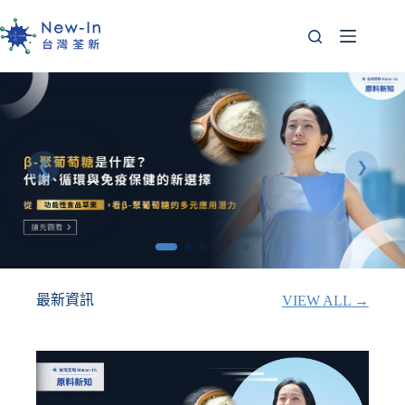
跳
至
主
要
內
容
最新資訊
VIEW ALL →