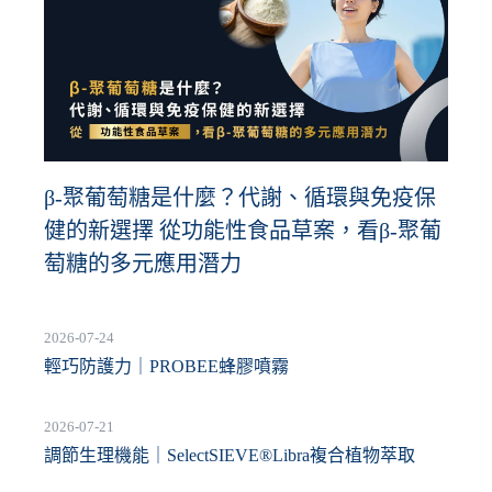
β-聚葡萄糖是什麼？代謝、循環與免疫保
健的新選擇 從功能性食品草案，看β-聚葡
萄糖的多元應用潛力
2026-07-24
輕巧防護力｜PROBEE蜂膠噴霧
2026-07-21
調節生理機能｜SelectSIEVE®Libra複合植物萃取