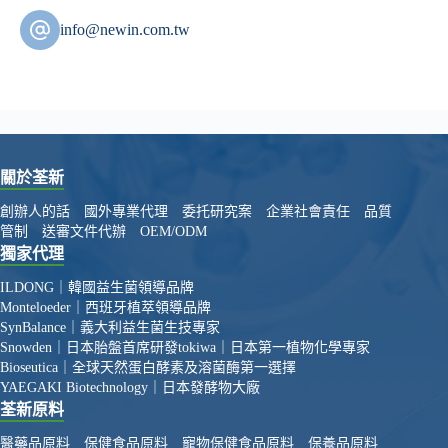
info@newin.com.tw
關於荃新
創辦人的話
國外專業代理
委托研究案
企業社會責任
品質
管制
送審文件代辦
OEM/ODM
獨家代理
ILDONG｜韓國益生菌領導品牌
Monteloeder｜西班牙植萃領導品牌
SynBalance｜義大利益生菌生技專家
Snowden｜日本胎盤首席研發
tokiwa｜日本第一植物化學專家
Bioseutica｜全球天然蛋白酵素及溶菌酶第一選擇
YAEGAKI Biotechnology｜日本發酵物大廠
荃新原料
醫藥品原料
保健食品原料
寵物保健食品原料
保養品原料