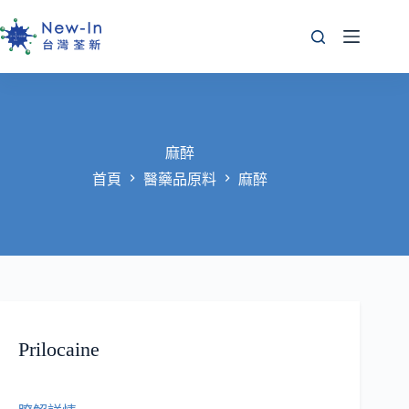
跳
至
主
要
內
容
麻醉
首頁
醫藥品原料
麻醉
Prilocaine