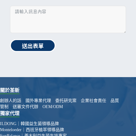
送出表單
關於荃新
創辦人的話
國外專業代理
委托研究案
企業社會責任
品質
管制
送審文件代辦
OEM/ODM
獨家代理
ILDONG｜韓國益生菌領導品牌
Monteloeder｜西班牙植萃領導品牌
SynBalance｜義大利益生菌生技專家