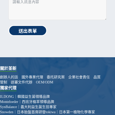
送出表單
關於荃新
創辦人的話
國外專業代理
委托研究案
企業社會責任
品質
管制
送審文件代辦
OEM/ODM
獨家代理
ILDONG｜韓國益生菌領導品牌
Monteloeder｜西班牙植萃領導品牌
SynBalance｜義大利益生菌生技專家
Snowden｜日本胎盤首席研發
tokiwa｜日本第一植物化學專家