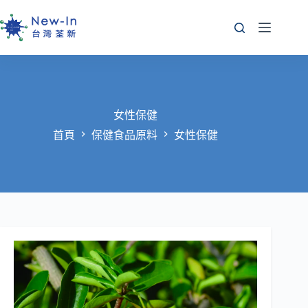
跳
至
主
要
內
容
女性保健
首頁
保健食品原料
女性保健