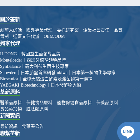
關於荃新
創辦人的話
國外專業代理
委托研究案
企業社會責任
品質
管制
送審文件代辦
OEM/ODM
獨家代理
ILDONG｜韓國益生菌領導品牌
Monteloeder｜西班牙植萃領導品牌
SynBalance｜義大利益生菌生技專家
Snowden｜日本胎盤首席研發
tokiwa｜日本第一植物化學專家
Bioseutica｜全球天然蛋白酵素及溶菌酶第一選擇
YAEGAKI Biotechnology｜日本發酵物大廠
荃新原料
醫藥品原料
保健食品原料
寵物保健食品原料
保養品原料
食品添加物
胜肽類原料
新聞資訊
最新資訊
食藥署公告
聯繫荃新