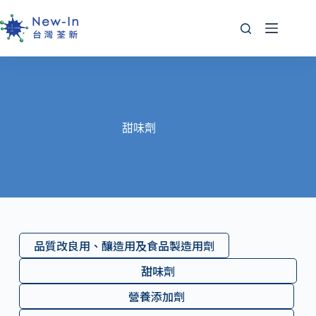
跳
至
主
要
內
容
甜味劑
品質改良用、釀造用及食品製造用劑
甜味劑
營養添加劑