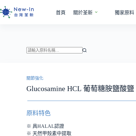
跳
至
首頁
關於荃新
獨家原料
主
要
內
容
找
不
到
關節強化
符
合
Glucosamine HCL 葡萄糖胺鹽酸鹽
條
件
的
原料特色
結
果
※ 具HALAL認證
※ 天然甲殼素中提取