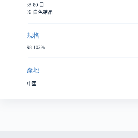
※ 80 目
※ 白色結晶
規格
98-102%
產地
中國