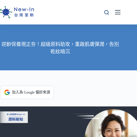
跳
至
主
要
內
容
逆齡保養現正夯！超級原料助攻，重啟肌膚彈潤，告別
乾紋暗沉
加入為 Google 偏好來源