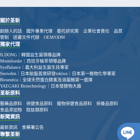
關於荃新
創辦人的話
國外專業代理
委托研究案
企業社會責任
品質
管制
送審文件代辦
OEM/ODM
獨家代理
ILDONG｜韓國益生菌領導品牌
Monteloeder｜西班牙植萃領導品牌
SynBalance｜義大利益生菌生技專家
Snowden｜日本胎盤首席研發
tokiwa｜日本第一植物化學專家
Bioseutica｜全球天然蛋白酵素及溶菌酶第一選擇
YAEGAKI Biotechnology｜日本發酵物大廠
荃新原料
醫藥品原料
保健食品原料
寵物保健食品原料
保養品原料
食品添加物
胜肽類原料
新聞資訊
最新資訊
食藥署公告
聯繫荃新