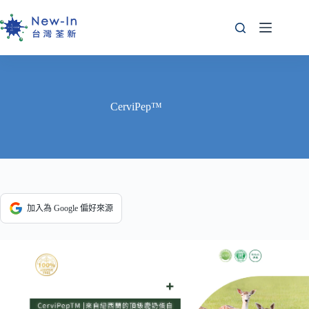
跳
至
主
要
內
容
CerviPep™
加入為 Google 偏好來源