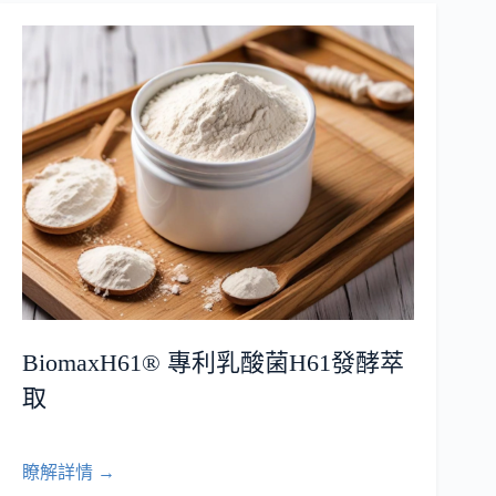
BiomaxH61®︎ 專利乳酸菌H61發酵萃
取
瞭解詳情 →