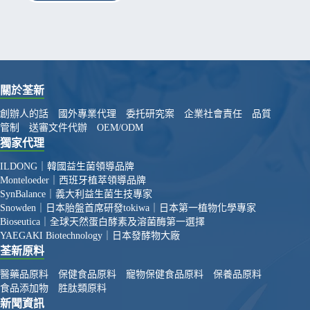
關於荃新
創辦人的話
國外專業代理
委托研究案
企業社會責任
品質
管制
送審文件代辦
OEM/ODM
獨家代理
ILDONG｜韓國益生菌領導品牌
Monteloeder｜西班牙植萃領導品牌
SynBalance｜義大利益生菌生技專家
Snowden｜日本胎盤首席研發
tokiwa｜日本第一植物化學專家
Bioseutica｜全球天然蛋白酵素及溶菌酶第一選擇
YAEGAKI Biotechnology｜日本發酵物大廠
荃新原料
醫藥品原料
保健食品原料
寵物保健食品原料
保養品原料
食品添加物
胜肽類原料
新聞資訊