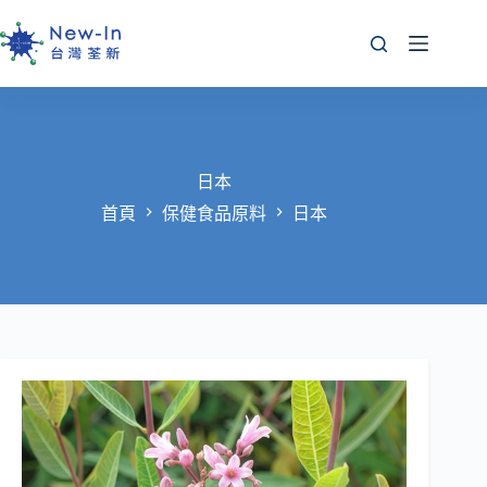
跳
至
主
要
內
容
日本
首頁
保健食品原料
日本