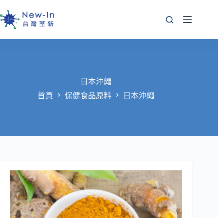
跳
至
主
要
內
容
日本沖繩
首頁
保健食品原料
日本沖繩