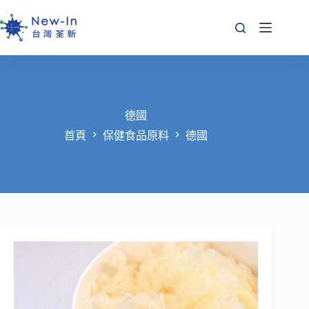
跳
至
主
要
內
容
德國
首頁
保健食品原料
德國