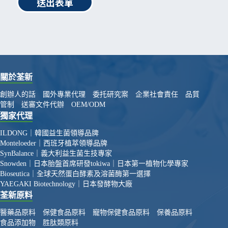
送出表單
關於荃新
創辦人的話
國外專業代理
委托研究案
企業社會責任
品質
管制
送審文件代辦
OEM/ODM
獨家代理
ILDONG｜韓國益生菌領導品牌
Monteloeder｜西班牙植萃領導品牌
SynBalance｜義大利益生菌生技專家
Snowden｜日本胎盤首席研發
tokiwa｜日本第一植物化學專家
Bioseutica｜全球天然蛋白酵素及溶菌酶第一選擇
YAEGAKI Biotechnology｜日本發酵物大廠
荃新原料
醫藥品原料
保健食品原料
寵物保健食品原料
保養品原料
食品添加物
胜肽類原料