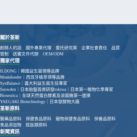
關於荃新
創辦人的話
國外專業代理
委托研究案
企業社會責任
品質
管制
送審文件代辦
OEM/ODM
獨家代理
ILDONG｜韓國益生菌領導品牌
Monteloeder｜西班牙植萃領導品牌
SynBalance｜義大利益生菌生技專家
Snowden｜日本胎盤首席研發
tokiwa｜日本第一植物化學專家
Bioseutica｜全球天然蛋白酵素及溶菌酶第一選擇
YAEGAKI Biotechnology｜日本發酵物大廠
荃新原料
醫藥品原料
保健食品原料
寵物保健食品原料
保養品原料
食品添加物
胜肽類原料
新聞資訊