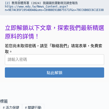
[2]
 教育部體育署 (2024) 我國國民運動現況調查報告
https://www.edu.tw/News_Content.aspx?
n=9E7AC85F1954DDA8&sms=169B8E91BB75571F&s=78CC6B6EC6C1E338
立即解鎖以下文章，探索我們最新精選
原料的詳情！
若您尚未取得密碼，請至「聯絡我們」填寫表單，免費索
取。
點此解鎖
標籤
#
活力保健
#
關鍵行動