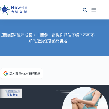
跳
至
主
要
內
容
運動經濟連年成長，「關健」商機你抓住了嗎？不可不
知的運動保養熱門議題
加入為 Google 偏好來源