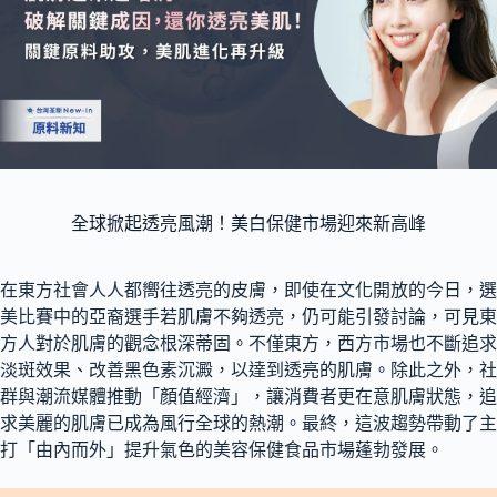
全球掀起透亮風潮！美白保健市場迎來新高峰
在東方社會人人都嚮往透亮的皮膚，即使在文化開放的今日，選
美比賽中的亞裔選手若肌膚不夠透亮，仍可能引發討論，可見東
方人對於肌膚的觀念根深蒂固。不僅東方，西方市場也不斷追求
淡斑效果、改善黑色素沉澱，以達到透亮的肌膚。除此之外，社
群與潮流媒體推動「顏值經濟」，讓消費者更在意肌膚狀態，追
求美麗的肌膚已成為風行全球的熱潮。最終，這波趨勢帶動了主
打「由內而外」提升氣色的美容保健食品市場蓬勃發展。