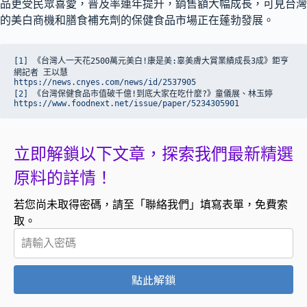
品更受民眾喜愛，普及率連年提升，銷售額大幅成長，可見台灣
的美白商機和膳食補充劑的保健食品市場正在蓬勃發展。
[1]
 《台灣人一天花2500萬元美白!康是美:辜美膚大賞業績成長3成》鉅亨
網記者 王以慧
https://news.cnyes.com/news/id/2537905
[2]
 《台灣保健食品市值破千億!到底大家在吃什麼?》童儀展、林玉婷
https://www.foodnext.net/issue/paper/5234305901
立即解鎖以下文章，探索我們最新精選
原料的詳情！
若您尚未取得密碼，請至「聯絡我們」填寫表單，免費索
取。
點此解鎖