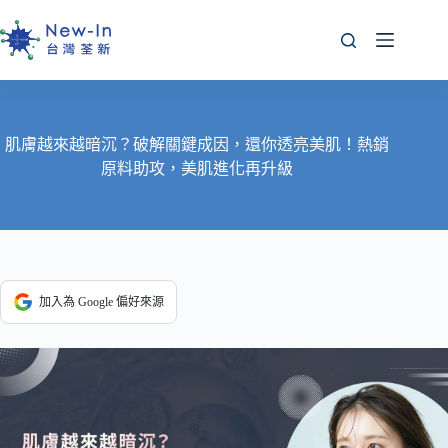
跳
至
主
要
內
容
肌膚越來越暗沉？破解關鍵成因，還你透亮美肌！熱銷
原料助攻，美肌進化再升級
加入為 Google 偏好來源