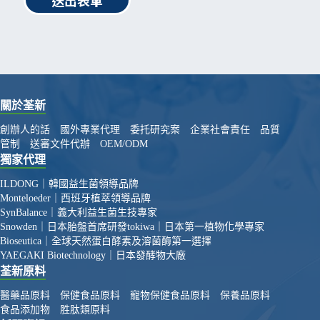
送出表單
關於荃新
創辦人的話
國外專業代理
委托研究案
企業社會責任
品質
管制
送審文件代辦
OEM/ODM
獨家代理
ILDONG｜韓國益生菌領導品牌
Monteloeder｜西班牙植萃領導品牌
SynBalance｜義大利益生菌生技專家
Snowden｜日本胎盤首席研發
tokiwa｜日本第一植物化學專家
Bioseutica｜全球天然蛋白酵素及溶菌酶第一選擇
YAEGAKI Biotechnology｜日本發酵物大廠
荃新原料
醫藥品原料
保健食品原料
寵物保健食品原料
保養品原料
食品添加物
胜肽類原料