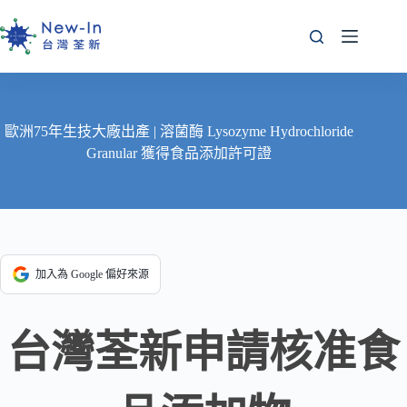
跳
至
主
要
內
容
歐洲75年生技大廠出產 | 溶菌酶 Lysozyme Hydrochloride
Granular 獲得食品添加許可證
加入為 Google 偏好來源
台灣荃新申請核准食