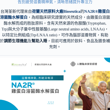
告別疲勞滋養精神氣，清晰思緒提升專注力
台灣荃新代理來自
荷蘭天然原料大廠Bioseutica
的
NA2R
®
雞蛋白
溶菌酶水解蛋白
，為經臨床研究證實的天然成分，由雞蛋白溶菌
酶水解而成的胜肽原料，含有天然來源的色胺酸(Tryptophan,
Trp)與大分子量中性胺基酸(Large neutral amino acids, LNAAs)，
以特定比例組成(Trp/LNAA ratio)，可作為腦部滋養物質，有助
於
調節生理機能
及
幫助入睡
，目前可應用於飲料、食品及膳食補
充劑。