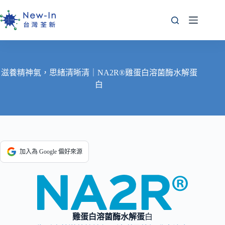
跳
至
主
要
內
容
滋養精神氣，思緒清晰清｜NA2R®雞蛋白溶菌酶水解蛋
白
加入為 Google 偏好來源
雞蛋白溶菌酶水解蛋
白