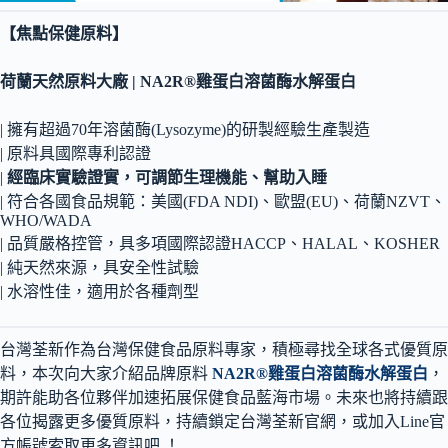
【焦點保健原料】
荷蘭天然原料大廠
|
NA2R
®
雞蛋白溶菌酶水解蛋白
| 擁有超過70年溶菌酶(Lysozyme)的研製經驗生產製造
| 原料具國際專利認證
|
經臨床實驗證實，可調節生理機能、幫助入睡
| 符合各國食品規範：美國(FDA NDI)、歐盟(EU)、荷蘭NZVT、
WHO/WADA
| 品質嚴格控管，具多項國際認證HACCP、HALAL、KOSHER
| 純天然來源，具安全性試驗
| 水溶性佳，適用於各種劑型
台灣荃新作為台灣保健食品原料專家，積極尋找全球各式優質原
料，本次向大家介紹品牌原料
NA2R®雞蛋白溶菌酶水解蛋白
，
期許能助各位夥伴加速拓展保健食品藍海市場。未來也將持續跟
各位揭露更多優質原料，持續鎖定台灣荃新官網，或加入Line官
方帳號索取更多資訊吧 ！