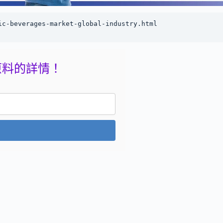
ic-beverages-market-global-industry.html
原料的詳情！
。