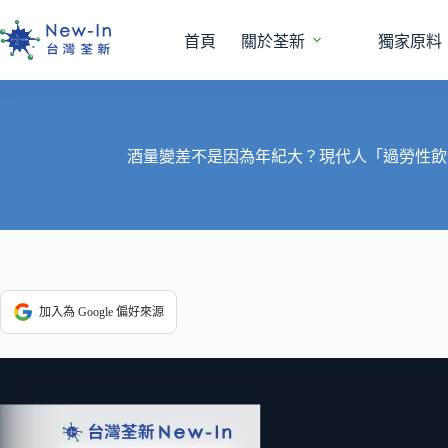
跳
至
首頁
關於荃新
獨家原料
主
要
內
容
酒量變差不是因為年紀大？現代人「過勞性飲
加入為 Google 偏好來源