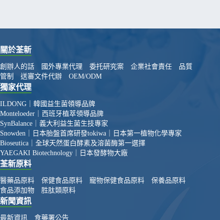
關於荃新
創辦人的話
國外專業代理
委托研究案
企業社會責任
品質
管制
送審文件代辦
OEM/ODM
獨家代理
ILDONG｜韓國益生菌領導品牌
Monteloeder｜西班牙植萃領導品牌
SynBalance｜義大利益生菌生技專家
Snowden｜日本胎盤首席研發
tokiwa｜日本第一植物化學專家
Bioseutica｜全球天然蛋白酵素及溶菌酶第一選擇
YAEGAKI Biotechnology｜日本發酵物大廠
荃新原料
醫藥品原料
保健食品原料
寵物保健食品原料
保養品原料
食品添加物
胜肽類原料
新聞資訊
最新資訊
食藥署公告