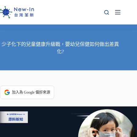
跳
至
主
要
內
容
少子化下的兒童健康升級戰，嬰幼兒保健如何做出差異
化?
加入為 Google 偏好來源