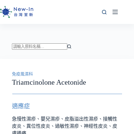
跳
至
主
要
內
容
找
不
到
免疫風濕科
符
Triamcinolone Acetonide
合
條
件
的
適應症
結
果
急慢性濕疹、嬰兒濕疹、皮脂溢出性濕疹、接觸性
皮炎、異位性皮炎、過敏性濕疹、神經性皮炎、皮
膚搔癢