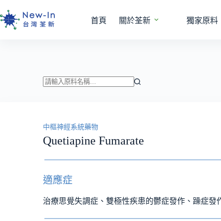
跳
至
首頁
關於荃新
獨家原料
主
要
內
容
找
不
到
中樞神經系統藥物
符
Quetiapine Fumarate
合
條
件
的
適應症
結
果
治療思覺失調症、雙極性疾患的鬱症發作、躁症發