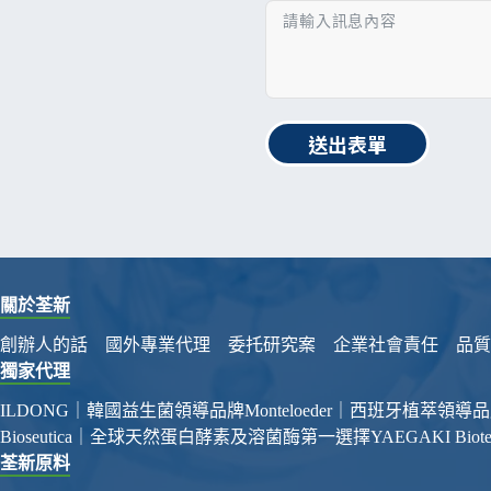
送出表單
關於荃新
創辦人的話
國外專業代理
委托研究案
企業社會責任
品質
獨家代理
ILDONG｜韓國益生菌領導品牌
Monteloeder｜西班牙植萃領導
Bioseutica｜全球天然蛋白酵素及溶菌酶第一選擇
YAEGAKI Bi
荃新原料