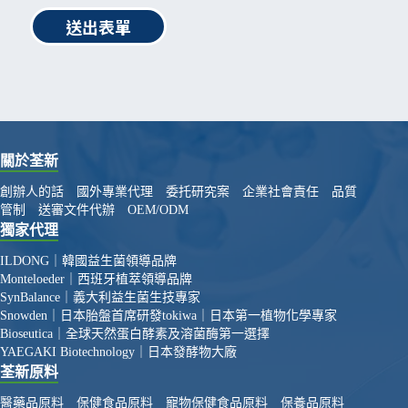
送出表單
關於荃新
創辦人的話
國外專業代理
委托研究案
企業社會責任
品質
管制
送審文件代辦
OEM/ODM
獨家代理
ILDONG｜韓國益生菌領導品牌
Monteloeder｜西班牙植萃領導品牌
SynBalance｜義大利益生菌生技專家
Snowden｜日本胎盤首席研發
tokiwa｜日本第一植物化學專家
Bioseutica｜全球天然蛋白酵素及溶菌酶第一選擇
YAEGAKI Biotechnology｜日本發酵物大廠
荃新原料
醫藥品原料
保健食品原料
寵物保健食品原料
保養品原料