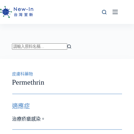
跳
至
主
要
內
容
找
不
到
皮膚科藥物
符
Permethrin
合
條
件
的
適應症
結
果
治療疥瘡感染。