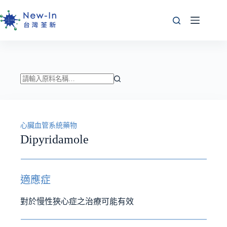
跳
至
主
要
內
容
找
不
到
心臟血管系統藥物
符
Dipyridamole
合
條
件
的
適應症
結
果
對於慢性狹心症之治療可能有效