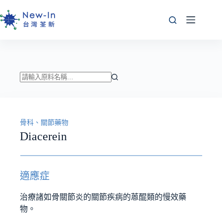
跳
至
主
要
內
容
找
不
到
骨科、關節藥物
符
Diacerein
合
條
件
的
適應症
結
果
治療諸如骨關節炎的關節疾病的蒽醌類的慢效藥
物。