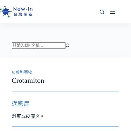
跳
至
主
要
內
容
找
不
到
皮膚科藥物
符
Crotamiton
合
條
件
的
適應症
結
果
濕疹或皮膚炎。