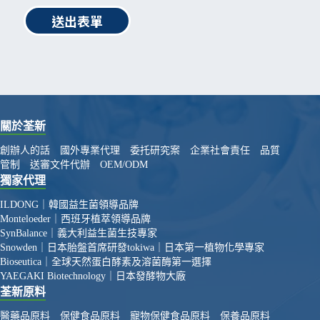
送出表單
關於荃新
創辦人的話
國外專業代理
委托研究案
企業社會責任
品質
管制
送審文件代辦
OEM/ODM
獨家代理
ILDONG｜韓國益生菌領導品牌
Monteloeder｜西班牙植萃領導品牌
SynBalance｜義大利益生菌生技專家
Snowden｜日本胎盤首席研發
tokiwa｜日本第一植物化學專家
Bioseutica｜全球天然蛋白酵素及溶菌酶第一選擇
YAEGAKI Biotechnology｜日本發酵物大廠
荃新原料
醫藥品原料
保健食品原料
寵物保健食品原料
保養品原料