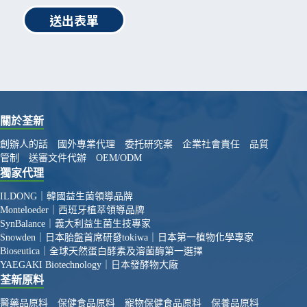
送出表單
關於荃新
創辦人的話
國外專業代理
委托研究案
企業社會責任
品質
管制
送審文件代辦
OEM/ODM
獨家代理
ILDONG｜韓國益生菌領導品牌
Monteloeder｜西班牙植萃領導品牌
SynBalance｜義大利益生菌生技專家
Snowden｜日本胎盤首席研發
tokiwa｜日本第一植物化學專家
Bioseutica｜全球天然蛋白酵素及溶菌酶第一選擇
YAEGAKI Biotechnology｜日本發酵物大廠
荃新原料
醫藥品原料
保健食品原料
寵物保健食品原料
保養品原料