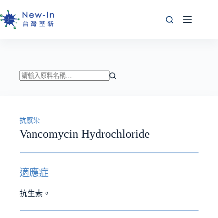
跳
至
主
要
內
容
找
不
到
抗感染
符
Vancomycin Hydrochloride
合
條
件
的
適應症
結
果
抗生素。