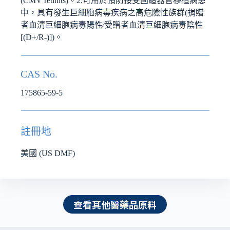
(CMV retinits)。2.可用於預防接受固體器官移植病患
中，具有發生巨細胞病毒疾病之高危險性族群(捐贈
者血清巨細胞病毒陽性∕受贈者血清巨細胞病毒陰性
[(D+/R-)])。
CAS No.
175865-59-5
註冊地
美國 (US DMF)
查看其他醫藥品原料