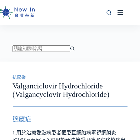
跳
至
主
要
內
容
找
不
到
抗感染
符
Valganciclovir Hydrochloride
合
(Valgancyclovir Hydrochloride)
條
件
的
結
適應症
果
1.用於治療愛滋病患者罹患巨細胞病毒視網膜炎