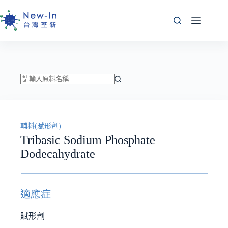
跳
至
主
要
內
容
找
不
到
輔料(賦形劑)
符
Tribasic Sodium Phosphate
合
Dodecahydrate
條
件
的
結
適應症
果
賦形劑