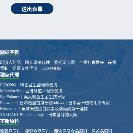
送出表單
關於荃新
創辦人的話
國外專業代理
委托研究案
企業社會責任
品質
管制
送審文件代辦
OEM/ODM
獨家代理
ILDONG｜韓國益生菌領導品牌
Monteloeder｜西班牙植萃領導品牌
SynBalance｜義大利益生菌生技專家
Snowden｜日本胎盤首席研發
tokiwa｜日本第一植物化學專家
Bioseutica｜全球天然蛋白酵素及溶菌酶第一選擇
YAEGAKI Biotechnology｜日本發酵物大廠
荃新原料
醫藥品原料
保健食品原料
寵物保健食品原料
保養品原料