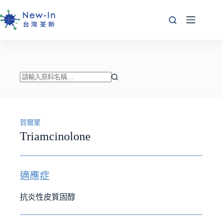
跳
至
主
要
內
容
找
不
到
賀爾蒙
符
Triamcinolone
合
條
件
的
適應症
結
果
抗炎性皮質固醇