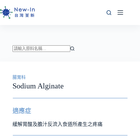
跳
至
主
要
內
容
找
不
到
腸胃科
符
Sodium Alginate
合
條
件
的
適應症
結
果
緩解胃酸及膽汁反流入食道所產生之疼痛