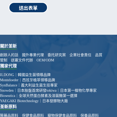
送出表單
關於荃新
創辦人的話
國外專業代理
委托研究案
企業社會責任
品質
管制
送審文件代辦
OEM/ODM
獨家代理
ILDONG｜韓國益生菌領導品牌
Monteloeder｜西班牙植萃領導品牌
SynBalance｜義大利益生菌生技專家
Snowden｜日本胎盤首席研發
tokiwa｜日本第一植物化學專家
Bioseutica｜全球天然蛋白酵素及溶菌酶第一選擇
YAEGAKI Biotechnology｜日本發酵物大廠
荃新原料
醫藥品原料
保健食品原料
寵物保健食品原料
保養品原料