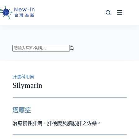
跳
至
主
要
內
容
找
不
到
肝膽科用藥
符
Silymarin
合
條
件
的
適應症
結
果
治療慢性肝病、肝硬變及脂肪肝之佐藥。