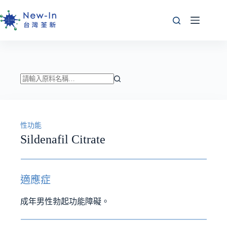
跳
至
主
要
內
容
找
不
到
性功能
符
Sildenafil Citrate
合
條
件
的
適應症
結
果
成年男性勃起功能障礙。