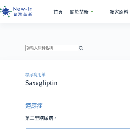
跳
至
首頁
關於荃新
獨家原料
主
要
內
容
找
不
到
糖尿病用藥
符
Saxagliptin
合
條
件
的
適應症
結
果
第二型糖尿病。