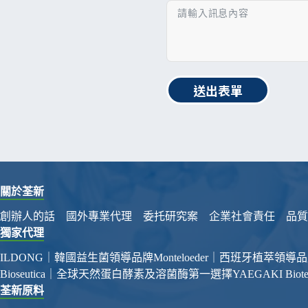
送出表單
關於荃新
創辦人的話
國外專業代理
委托研究案
企業社會責任
品質
獨家代理
ILDONG｜韓國益生菌領導品牌
Monteloeder｜西班牙植萃領導
Bioseutica｜全球天然蛋白酵素及溶菌酶第一選擇
YAEGAKI Bi
荃新原料