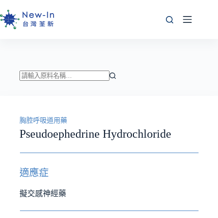
跳
至
主
要
內
容
找
不
到
胸腔呼吸道用藥
符
Pseudoephedrine Hydrochloride
合
條
件
的
適應症
結
果
擬交感神經藥