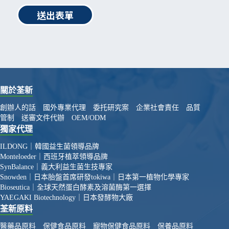
送出表單
關於荃新
創辦人的話
國外專業代理
委托研究案
企業社會責任
品質
管制
送審文件代辦
OEM/ODM
獨家代理
ILDONG｜韓國益生菌領導品牌
Monteloeder｜西班牙植萃領導品牌
SynBalance｜義大利益生菌生技專家
Snowden｜日本胎盤首席研發
tokiwa｜日本第一植物化學專家
Bioseutica｜全球天然蛋白酵素及溶菌酶第一選擇
YAEGAKI Biotechnology｜日本發酵物大廠
荃新原料
醫藥品原料
保健食品原料
寵物保健食品原料
保養品原料