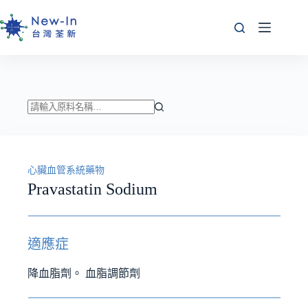
跳
至
主
要
內
容
找
不
到
心臟血管系統藥物
符
Pravastatin Sodium
合
條
件
的
適應症
結
果
降血脂劑。 血脂調節劑