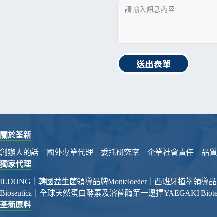
送出表單
關於荃新
創辦人的話
國外專業代理
委托研究案
企業社會責任
品質
獨家代理
ILDONG｜韓國益生菌領導品牌
Monteloeder｜西班牙植萃領導
Bioseutica｜全球天然蛋白酵素及溶菌酶第一選擇
YAEGAKI Bi
荃新原料