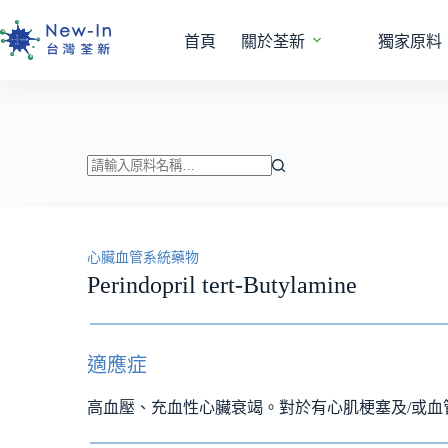
跳
至
首頁
關於荃新
獨家原料
主
要
內
容
找
不
到
心臟血管系統藥物
符
Perindopril tert-Butylamine
合
條
件
的
適應症
結
果
高血壓、充血性心臟衰竭。對於有心肌梗塞及/或