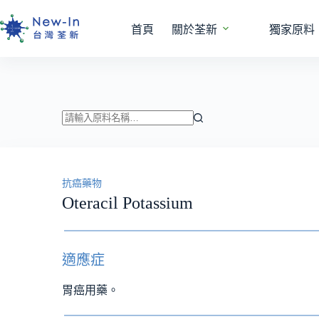
跳
至
首頁
關於荃新
獨家原料
主
要
內
容
找
不
到
抗癌藥物
符
Oteracil Potassium
合
條
件
的
適應症
結
果
胃癌用藥。