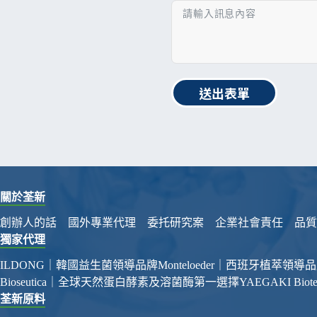
送出表單
關於荃新
創辦人的話
國外專業代理
委托研究案
企業社會責任
品質
獨家代理
ILDONG｜韓國益生菌領導品牌
Monteloeder｜西班牙植萃領導
Bioseutica｜全球天然蛋白酵素及溶菌酶第一選擇
YAEGAKI Bi
荃新原料