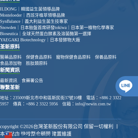
ILDONG｜韓國益生菌領導品牌
Monteloeder｜西班牙植萃領導品牌
SynBalance｜義大利益生菌生技專家
Snowden｜日本胎盤首席研發
tokiwa｜日本第一植物化學專家
Bioseutica｜全球天然蛋白酵素及溶菌酶第一選擇
YAEGAKI Biotechnology｜日本發酵物大廠
荃新原料
醫藥品原料
保健食品原料
寵物保健食品原料
保養品原料
食品添加物
胜肽類原料
新聞資訊
最新資訊
食藥署公告
聯繫荃新
地址：
235009新北市中和區新民街37號10樓
電話：
+886 2 3322
5957
傳真：
+886 2 3322 5956
信箱：
info@newin.com.tw
copyright ©2026台灣荃新股份有限公司 保留一切權利 丨
本網站由 快找整合顧問 建置維護
Chinese (Traditional)
▼