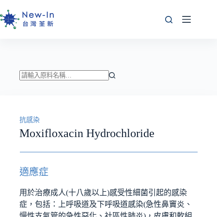
跳
至
主
要
內
容
找
不
到
抗感染
符
Moxifloxacin Hydrochloride
合
條
件
的
適應症
結
果
用於治療成人(十八歲以上)感受性細菌引起的感染
症，包括：上呼吸道及下呼吸道感染(急性鼻竇炎、
慢性支氣管的急性惡化、社區性肺炎)，皮膚和軟組