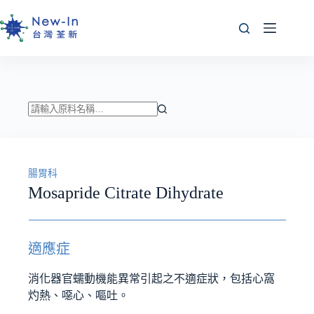
跳
至
主
要
內
容
找
不
到
腸胃科
符
Mosapride Citrate Dihydrate
合
條
件
的
適應症
結
果
消化器官蠕動機能異常引起之不適症狀，包括心窩
灼熱、噁心、嘔吐。