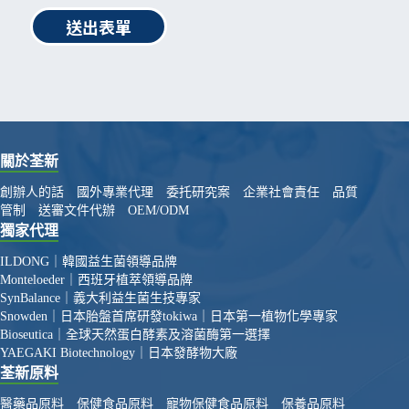
送出表單
關於荃新
創辦人的話
國外專業代理
委托研究案
企業社會責任
品質
管制
送審文件代辦
OEM/ODM
獨家代理
ILDONG｜韓國益生菌領導品牌
Monteloeder｜西班牙植萃領導品牌
SynBalance｜義大利益生菌生技專家
Snowden｜日本胎盤首席研發
tokiwa｜日本第一植物化學專家
Bioseutica｜全球天然蛋白酵素及溶菌酶第一選擇
YAEGAKI Biotechnology｜日本發酵物大廠
荃新原料
醫藥品原料
保健食品原料
寵物保健食品原料
保養品原料