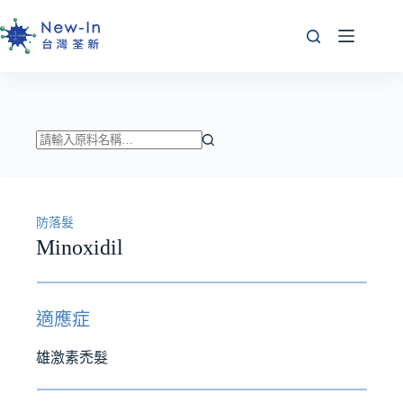
跳
至
主
要
內
容
找
不
到
防落髮
符
Minoxidil
合
條
件
的
適應症
結
果
雄激素禿髮