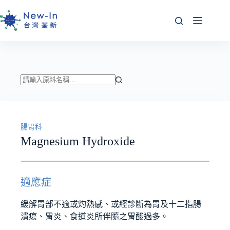
跳
至
主
要
內
容
找
不
到
腸胃科
符
Magnesium Hydroxide
合
條
件
的
適應症
結
果
緩解胃部不適或灼熱感、或經診斷為胃及十二指腸
潰瘍、胃炎、食道炎所伴隨之胃酸過多。