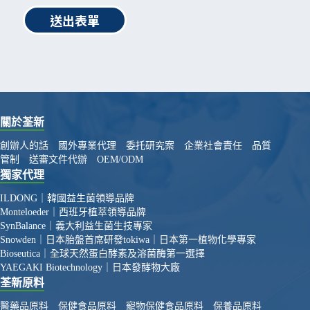
送出表單
關於荃新
創辦人的話
國外專業代理
委托研究案
企業社會責任
品質
管制
送審文件代辦
OEM/ODM
獨家代理
ILDONG｜韓國益生菌領導品牌
Monteloeder｜西班牙植萃領導品牌
SynBalance｜義大利益生菌生技專家
Snowden｜日本胎盤首席研發
tokiwa｜日本第一植物化學專家
Bioseutica｜全球天然蛋白酵素及溶菌酶第一選擇
YAEGAKI Biotechnology｜日本發酵物大廠
荃新原料
醫藥品原料
保健食品原料
寵物保健食品原料
保養品原料