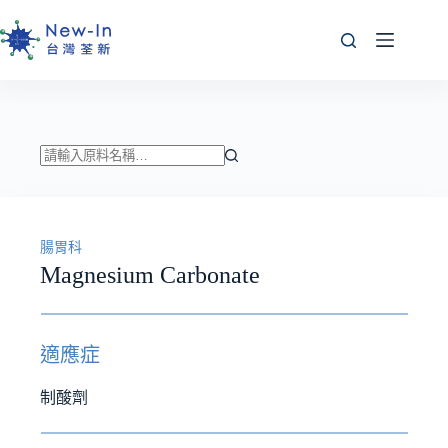
跳
至
主
要
內
容
找
不
到
腸胃科
符
Magnesium Carbonate
合
條
件
的
適應症
結
果
制酸劑