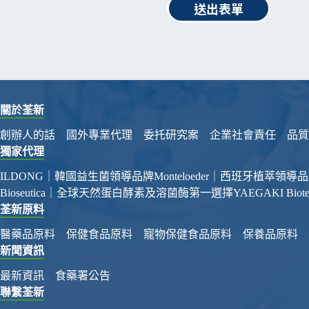
送出表單
關於荃新
創辦人的話
國外專業代理
委托研究案
企業社會責任
品質
獨家代理
ILDONG｜韓國益生菌領導品牌
Monteloeder｜西班牙植萃領導
Bioseutica｜全球天然蛋白酵素及溶菌酶第一選擇
YAEGAKI Bi
荃新原料
醫藥品原料
保健食品原料
寵物保健食品原料
保養品原料
新聞資訊
最新資訊
食藥署公告
聯繫荃新