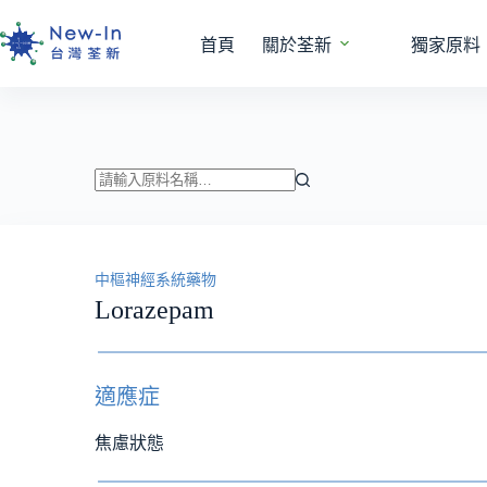
跳
至
首頁
關於荃新
獨家原料
主
要
內
容
找
不
到
中樞神經系統藥物
符
Lorazepam
合
條
件
的
適應症
結
果
焦慮狀態