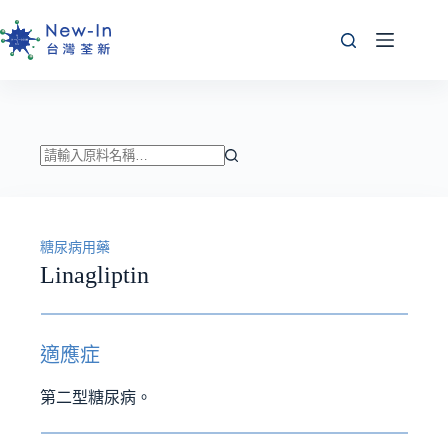
跳
至
主
要
內
容
找
不
到
糖尿病用藥
符
Linagliptin
合
條
件
的
適應症
結
果
第二型糖尿病。