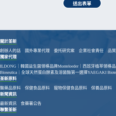
送出表單
關於荃新
創辦人的話
國外專業代理
委托研究案
企業社會責任
品質
獨家代理
ILDONG｜韓國益生菌領導品牌
Monteloeder｜西班牙植萃領導
Bioseutica｜全球天然蛋白酵素及溶菌酶第一選擇
YAEGAKI Bi
荃新原料
醫藥品原料
保健食品原料
寵物保健食品原料
保養品原料
新聞資訊
最新資訊
食藥署公告
聯繫荃新