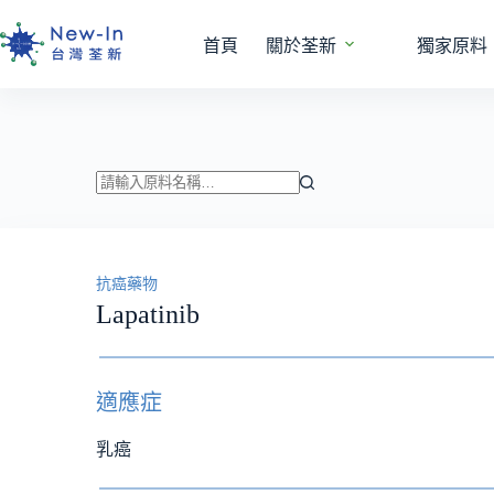
跳
至
首頁
關於荃新
獨家原料
主
要
內
容
找
不
到
抗癌藥物
符
Lapatinib
合
條
件
的
適應症
結
果
乳癌