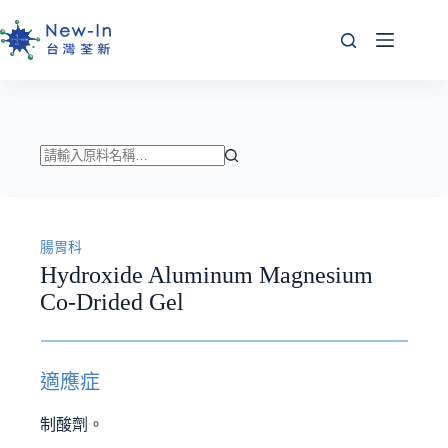
跳
至
主
要
內
容
找
不
到
腸胃科
符
Hydroxide Aluminum Magnesium
合
Co-Drided Gel
條
件
的
結
適應症
果
制酸劑。