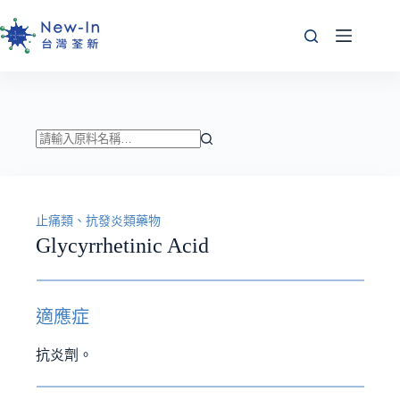
跳
至
主
要
內
容
找
不
到
止痛類、抗發炎類藥物
符
Glycyrrhetinic Acid
合
條
件
的
適應症
結
果
抗炎劑。