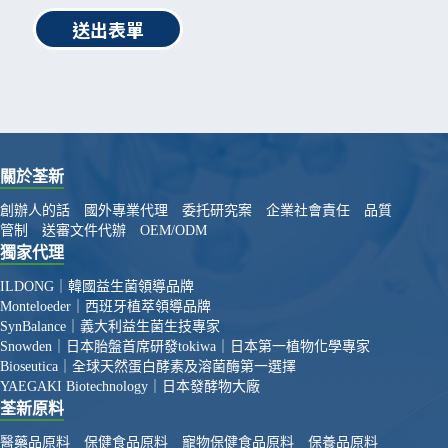
送出表單
關於荃新
創辦人的話
國外專業代理
委托研究案
企業社會責任
品質
管制
送審文件代辦
OEM/ODM
獨家代理
ILDONG｜韓國益生菌領導品牌
Monteloeder｜西班牙植萃領導品牌
SynBalance｜義大利益生菌生技專家
Snowden｜日本胎盤首席研發
tokiwa｜日本第一植物化學專家
Bioseutica｜全球天然蛋白酵素及溶菌酶第一選擇
YAEGAKI Biotechnology｜日本發酵物大廠
荃新原料
醫藥品原料
保健食品原料
寵物保健食品原料
保養品原料