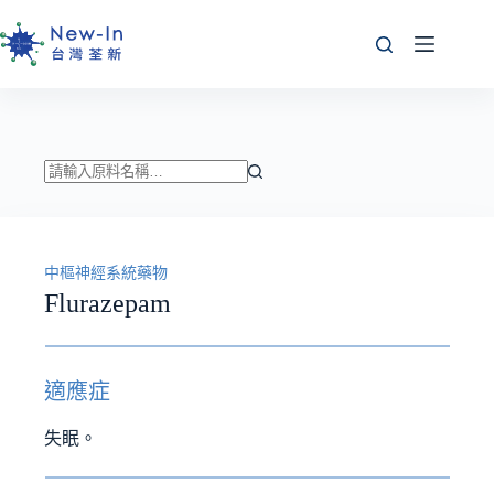
跳
至
主
要
內
容
找
不
到
中樞神經系統藥物
符
Flurazepam
合
條
件
的
適應症
結
果
失眠。