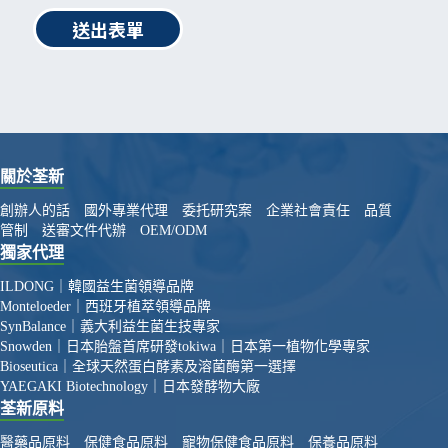
送出表單
關於荃新
創辦人的話
國外專業代理
委托研究案
企業社會責任
品質
管制
送審文件代辦
OEM/ODM
獨家代理
ILDONG｜韓國益生菌領導品牌
Monteloeder｜西班牙植萃領導品牌
SynBalance｜義大利益生菌生技專家
Snowden｜日本胎盤首席研發
tokiwa｜日本第一植物化學專家
Bioseutica｜全球天然蛋白酵素及溶菌酶第一選擇
YAEGAKI Biotechnology｜日本發酵物大廠
荃新原料
醫藥品原料
保健食品原料
寵物保健食品原料
保養品原料