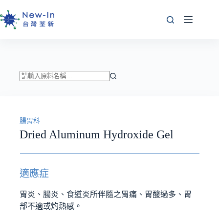
跳
至
主
要
內
容
找
不
到
腸胃科
符
Dried Aluminum Hydroxide Gel
合
條
件
的
適應症
結
果
胃炎、腸炎、食道炎所伴隨之胃痛、胃酸過多、胃
部不適或灼熱感。