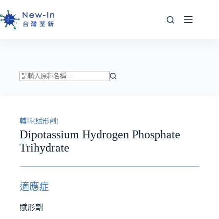
跳
至
主
要
內
容
找
不
到
輔料(賦形劑)
符
Dipotassium Hydrogen Phosphate
合
Trihydrate
條
件
的
結
適應症
果
賦形劑